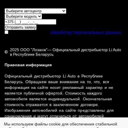
Отправить заявку
Я даю согласие на
обработку персональных данных.
2025 ООО "Лозанж"— Официальный дистрибьютор Li Auto
в Республике Беларусь
Правовая информация
Официальный дистрибьютор Li Auto в Республике
Беларусь. Обращаем ваше внимание на то, что, вся
информация на сайте носит рекламный характер и не
является публичной офертой. Стоимость каждого
автомобиля является индивидуальной. Окончательная
стоимость отражается в заключенном договоре.
Изображения автомобилей на сайте представлены для
ознакомления и могут отличаться от автомобилей,
реализуемых дилерами. Более подробную и актуальную
Мы используем файлы cookie для обеспечения стабильной
информацию можно получить у
официальных дилеров
Li