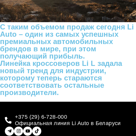
С таким объемом продаж сегодня Li
Auto – один из самых успешных
премиальных автомобильных
брендов в мире, при этом
получающий прибыль.
Линейка кроссоверов Li L задала
новый тренд для индустрии,
которому теперь стараются
соответствовать остальные
производители.
+375 (29) 6-728-000
Официальная линия Li Auto в Беларуси