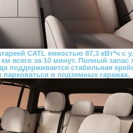
атареей CATL емкостью 87,3 кВт*ч с
м всего за 10 минут. Полный запас х
а поддерживается стабильная крейсе
и парковаться в подземных гаражах.