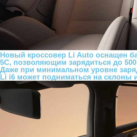
Новый кроссовер Li Auto оснащен б
5C, позволяющим зарядиться до 500 к
Даже при минимальном уровне заряд
Li i6 может подниматься на склоны 