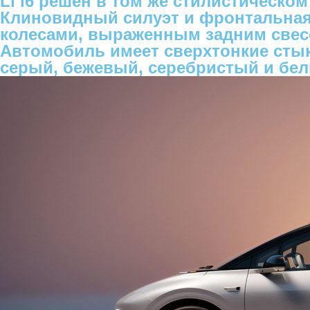
Li i6 решен в том же стилистическ
Клиновидный силуэт и фронтальная
колесами, выраженным задним свес
Автомобиль имеет сверхтонкие стык
серый, бежевый, серебристый и бе