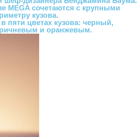
ом шеф-дизайнера Бенджамина Баума.
ле MEGA сочетаются с крупными
риметру кузова.
в пяти цветах кузова: черный,
оричневым и оранжевым.