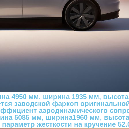
ина 4950 мм, ширина 1935 мм, высот
тся заводской фаркоп оригинальной
ффициент аэродинамического сопрот
ина 5085 мм, ширина1960 мм, высота
т параметр жесткости на кручение 52.