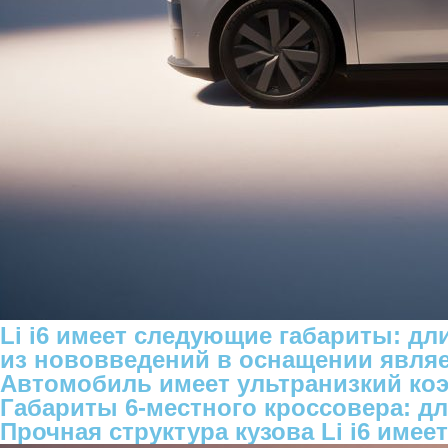
Li i6 имеет следующие габариты: дл
из нововведений в оснащении являе
Автомобиль имеет ультранизкий коэ
Габариты 6-местного кроссовера: дл
Прочная структура кузова Li i6 имее