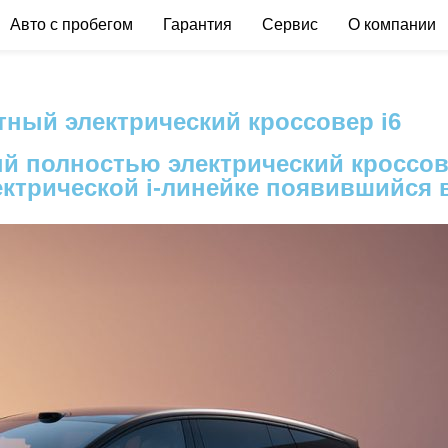
Авто с пробегом
Гарантия
Cервис
О компании
тный электрический кроссовер i6
й полностью электрический кроссове
трической i-линейке появившийся в 