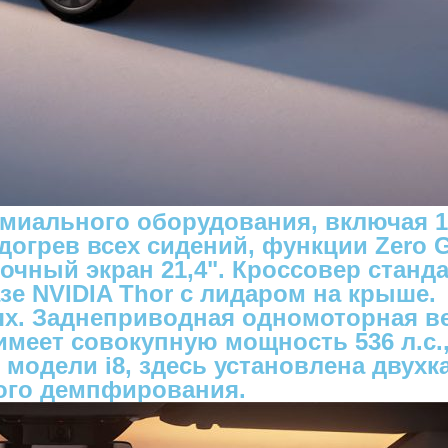
ремиального оборудования, включая 
грев всех сидений, функции Zero Gra
чный экран 21,4". Кроссовер станд
зе NVIDIA Thor c лидаром на крыше.
ях. Заднеприводная одномоторная ве
меет совокупную мощность 536 л.с.,
и в модели i8, здесь установлена дву
кого демпфирования.